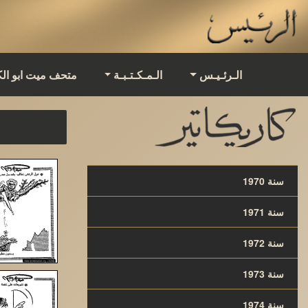
الـرئـيـس
الـمـكـتـبـة
متحف ميت ابو ال
سنة 1970
سنة 1971
سنة 1972
سنة 1973
سنة 1974