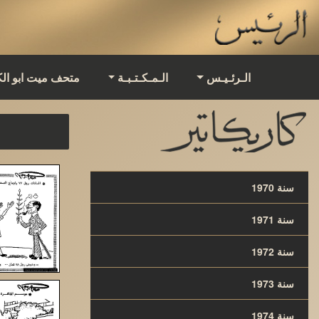
الـرئـيـس
الـمـكـتـبـة
متحف ميت ابو ال
سنة 1970
سنة 1971
سنة 1972
سنة 1973
سنة 1974