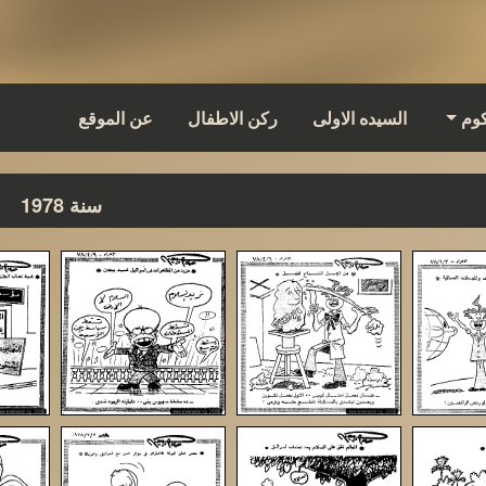
كوم
السيده الاولى
ركن الاطفال
عن الموقع
سنة 1978