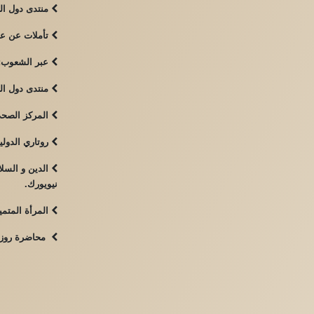
منتدى دول العا
تأملات عن عام 96:غرفة تجارة سان ديجو - كال
عبر الشعوب: ل
منتدى دول الع
المركز الصحي 
روتاري الدولية
الدين و السلا
نيويورك.
المرأة المتمي
محاضرة روزالي