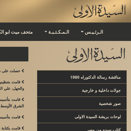
الـرئـيـس
الـمـكـتـبـة
متحف ميت ابو ال
حصلت على درج
مناقشة رسالة الدكتوراه 1980
قامت بتنظيم ج
والجهل، علي ال
جولات داخلية و خارجية
قامت بتأسيس م
صور شخصية
الشرق الأوسط.
لوحات بريشة السيدة الاولى
قامت بتأسيس ا
قامت بكتابة س
كتاب سيده من مصر