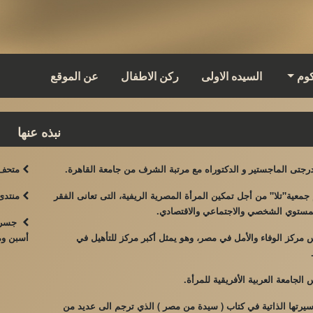
كوم
السيده الاولى
ركن الاطفال
عن الموقع
نبذه عنها
تى الماجستير و الدكتوراه مع مرتبة الشرف من جامعة القاهرة.
متحف س
معية"تلا" من أجل تمكين المرأة المصرية الريفية، التى تعانى الفقر
منتدى 
مستوي الشخصي والاجتماعي والاقتصادي.
جسر ال
ركز الوفاء والأمل في مصر، وهو يمثل أكبر مركز للتأهيل في
أسبن ومب
لجامعة العربية الأفريقية للمرأة.
يرتها الذاتية في كتاب ( سيدة من مصر ) الذي ترجم الى عديد من