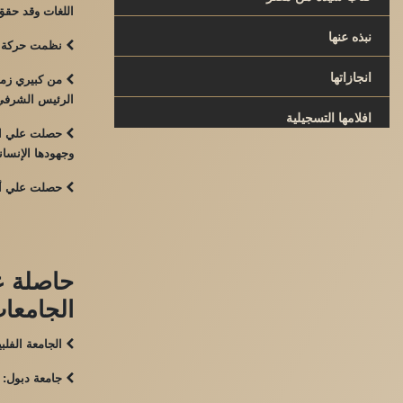
اللغات وقد حقق 
نبذه عنها
نظمت حركة لتع
انجازاتها
من كبيري زملاء
الرئيس الشرفي 
افلامها التسجيلية
حصلت علي العد
وجهودها الإنسا
حصلت علي أكث
حاصلة ع
الجامعات
الجامعة الفلبين
جامعة دبول: ش