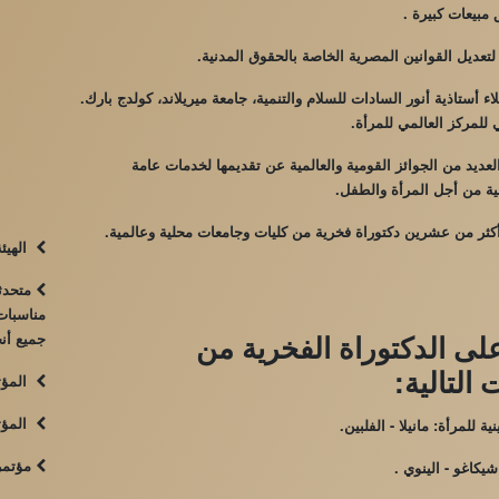
مبيعات كبيرة .
ديل القوانين المصرية الخاصة بالحقوق المدنية.
 أستاذية أنور السادات للسلام والتنمية، جامعة ميريلاند، كولدج بارك.
للمركز العالمي للمرأة.
يد من الجوائز القومية والعالمية عن تقديمها لخدمات عامة
نية من أجل المرأة والطفل.
ر من عشرين دكتوراة فخرية من كليات وجامعات محلية وعالمية.
الهيئة
متحدثة
مناسبات 
لى الدكتوراة الفخرية من
جميع أنح
 التالية:
المؤتم
المؤتم
ية للمرأة: مانيلا - الفلبين.
مؤتمر 
يكاغو - الينوي .