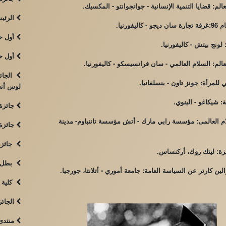
لم: قضايا التنمية الإنسانية - جوانجوانتو - المكسيك.
الرئيس
يفورنيا.
أول حا
ونج بيتش - كاليفورنيا.
أول حا
الم: السلام العالمي - سان فرانسيسكو - كاليفورنيا.
الجائز
للمرأة: جونز تاون - بنسلفانيا.
لوس أنجل
: شيكاغو - الينوي.
جائزة 
م العالمى: مؤسسة رابي مارك - أتش مؤسسة تاننباوم- مدينة
جائزة 
جائزة 
زة: ليتك روك، أركنساس.
بطل ا
ن كارتر عن السياسة العامة: جامعة أموري - أتلانتا، جورجيا.
كلية ك
الجائزة
منتدى 