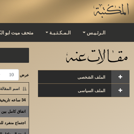
الـرئـيـس
الـمـكـتـبـة
متحف ميت ابو ال
عرض
الملف الشخصى
اسم المقالة
الملف السياسى
34 ساعه تاريخية وقفة مع العالم العربى
اتفاق كامل بين 
اجتماع منفرد لل
استقبال حافل ل