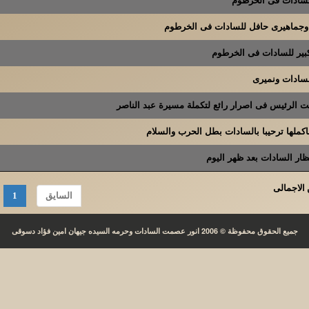
جماهيرى حافل للسادات فى الخرطوم
بير للسادات فى الخرطوم
سادات ونميرى
 الرئيس فى اصرار رائع لتكملة مسيرة عبد الناصر
كملها ترحيبا بالسادات بطل الحرب والسلام
ار السادات بعد ظهر اليوم
السايق
1
جميع الحقوق محفوظة © 2006 انور عصمت السادات وحرمه السيده جيهان امين فؤاد دسوقى