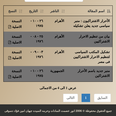
اسم المقالة
الناشر
التاريخ
النسخ
الأحرار الاشتراكيون : منبر
الأهرام
٢٦ - ١٠ -
النسخة
سياسى جديد يعلن تشكيله
١٩٧٥
الاصلية
بيان من تنظيم الاحرار
الأهرام
٢٥ - ٠٨ -
النسخة
الاشتراكيين
١٩٧٦
الاصلية
تشكيل المكتب السياسى
الأهرام
٠٣ - ٠٩ -
النسخة
لتنظيم الاحرار الاشتراكيين
١٩٧٦
الاصلية
فى مصر
منبر جديد باسم الأحرار
الجمهورية
٢٦ - ١٠ -
النسخة
الاشتراكين
١٩٧٥
الاصلية
عرض 1 الى 4 من الاجمالى
السايق
1
التالى
جميع الحقوق محفوظة © 2006 انور عصمت السادات وحرمه السيده جيهان امين فؤاد دسوقى