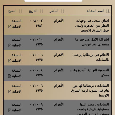
اسم المقالة
الناشر
التاريخ
النسخ
اتفاق مبدئى فى وجهات
الأهرام
٠٢ - ٠٨ -
النسخة
النظر بين القاهرة ولندن
١٩٨١
الاصلية
حول الشرق الاوسط
اشراقة الامل هى خير ما
الأهرام
١٠ - ١١ -
النسخة
يسعدنى بعد عودتى
١٩٧٥
الاصلية
الاعلام فى بريطانيا يرحب
الأهرام
٠٦ - ١١ -
النسخة
بالسادات
١٩٧٥
الاصلية
التسوية النهائية بأسرع وقت
الأهرام
٠٨ - ١١ -
النسخة
ممكن
١٩٧٥
الاصلية
السادات : بريطانيا لها دور
الأهرام
٠٦ - ١١ -
النسخة
هام فى تسوية ازمة الشرق
١٩٧٥
الاصلية
الاوسط
السادات : مصر عليها
الأهرام
٠٩ - ١١ -
النسخة
مسئولية تاريخية ولست
١٩٧٥
الاصلية
مستعدا للابتزاز الحزبى