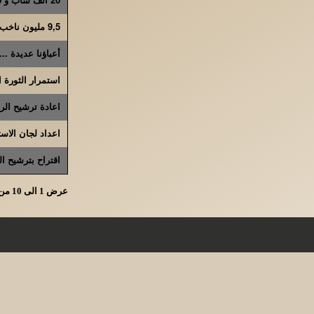
9,5 مليون ناخب و ناخبة يدلون باصواتهم فى استفتاء الرياسة
أعباؤنا عديدة ..
استمرار الثورة ا
اعادة ترشيح ال
اعداد لجان الاس
اقتراح بترشيح ا
عرض 1 الى 10 من الاجمالى