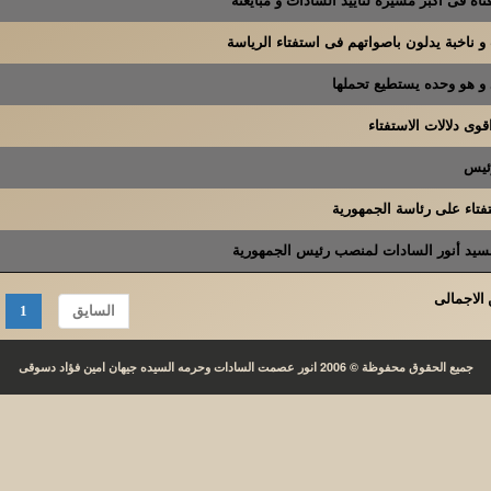
. و هو وحده يستطيع تحملها
قوى دلالات الاستفتاء
رئيس
تفتاء على رئاسة الجمهورية
لسيد أنور السادات لمنصب رئيس الجمهورية
السايق
1
جميع الحقوق محفوظة © 2006 انور عصمت السادات وحرمه السيده جيهان امين فؤاد دسوقى