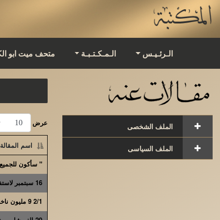
الـرئـيـس
الـمـكـتـبـة
متحف ميت ابو ال
عرض
الملف الشخصى
اسم المقالة
الملف السياسى
" سأكون للجميع ..
16 سبتمبر لاستفتاء الرياسة
2/1 9 مليون ناخب و 15 ألف لجنة لاستفتاء رياسة الجمهورية
20 الف شاب و فتاة فى اكبر مسيرة لتأييد السادات و مبايعته